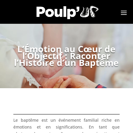
L’Émotion au Cœur de
l’Objectif : Raconter
l’Histoire d’un Baptême
Le baptême est un événement familial riche en
émotions et en significations. En tant que