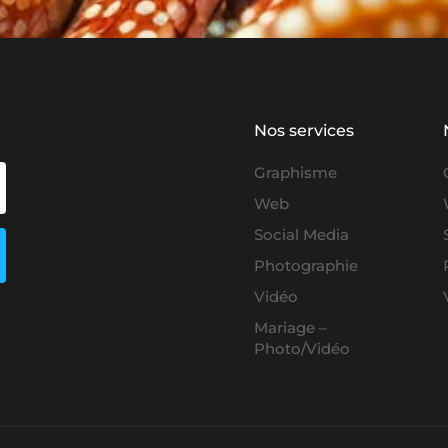
Nos services
Graphisme
Web
Social Media
Photographie
Vidéo
Mariage –
Photo/Vidéo